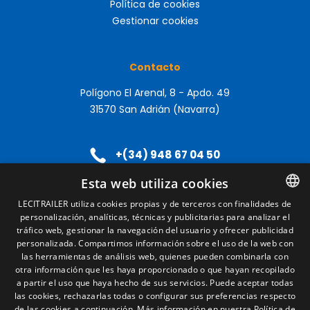
Política de cookies
Gestionar cookies
Contacto
Polígono El Arenal, 8 - Apdo. 49
31570 San Adrián (Navarra)
+(34) 948 67 04 50
Esta web utiliza cookies
LECITRAILER utiliza cookies propias y de terceros con finalidades de
personalización, analíticas, técnicas y publicitarias para analizar el
SPANISH
tráfico web, gestionar la navegación del usuario y ofrecer publicidad
ENGLISH
personalizada. Compartimos información sobre el uso de la web con
las herramientas de análisis web, quienes pueden combinarla con
FRENCH
otra información que les haya proporcionado o que hayan recopilado
a partir el uso que haya hecho de sus servicios. Puede aceptar todas
ITALIAN
las cookies, rechazarlas todas o configurar sus preferencias respecto
de las cookies a continuación.
Más información en nuestra Política de