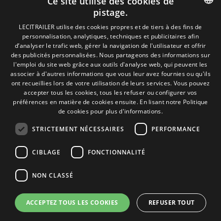
Ce site utilise des cookies de
pistage.
SPANISH
LECITRAILER utilise des cookies propres et de tiers à des fins de
personnalisation, analytiques, techniques et publicitaires afin
ENGLISH
d’analyser le trafic web, gérer la navigation de l'utilisateur et offrir
des publicités personnalisées. Nous partageons des informations sur
FRENCH
l'emploi du site web grâce aux outils d'analyse web, qui peuvent les
associer à d'autres informations que vous leur avez fournies ou qu'ils
ITALIAN
ont recueillies lors de votre utilisation de leurs services. Vous pouvez
accepter tous les cookies, tous les refuser ou configurer vos
PORTUGUESE
préférences en matière de cookies ensuite.
En lisant notre Politique
de cookies pour plus d'informations.
© Copyright 2026. Carrocerías ega S.L.
STRICTEMENT NÉCESSAIRES
PERFORMANCE
El proyecto de inversión "Ampliación de la capacidad productiva y
mejora de la productividad en Paneles EGA" ha sido
CIBLAGE
FONCTIONNALITÉ
subvencionado por el Gobierno de Navarra al amparo de la
convocatoria de 2024 de ayudas a la inversión en grandes
empresas industriales.
NON CLASSÉ
ACCEPTEZ TOUS LES COOKIES
REFUSER TOUT